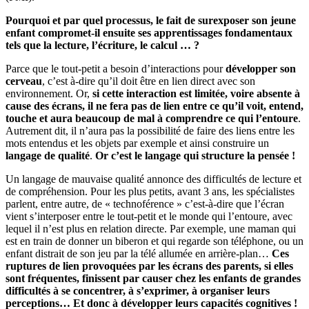
Pourquoi et par quel processus, le fait de surexposer son jeune
enfant compromet-il ensuite ses apprentissages fondamentaux
tels que la lecture, l’écriture, le calcul … ?
Parce que le tout-petit a besoin d’interactions pour
développer son
cerveau
, c’est à-dire qu’il doit être en lien direct avec son
environnement. Or,
si cette interaction est limitée, voire absente à
cause des écrans, il ne fera pas de lien entre ce qu’il voit, entend,
touche et aura beaucoup de mal à comprendre ce qui l’entoure
.
Autrement dit, il n’aura pas la possibilité de faire des liens entre les
mots entendus et les objets par exemple et ainsi construire un
langage de qualité
.
Or c’est le langage qui structure la pensée !
Un langage de mauvaise qualité annonce des difficultés de lecture et
de compréhension. Pour les plus petits, avant 3 ans, les spécialistes
parlent, entre autre, de « technoférence » c’est-à-dire que l’écran
vient s’interposer entre le tout-petit et le monde qui l’entoure, avec
lequel il n’est plus en relation directe. Par exemple, une maman qui
est en train de donner un biberon et qui regarde son téléphone, ou un
enfant distrait de son jeu par la télé allumée en arrière-plan…
Ces
ruptures de lien provoquées par les écrans des parents, si elles
sont fréquentes, finissent par causer chez les enfants de grandes
difficultés à se concentrer, à s’exprimer, à organiser leurs
perceptions… Et donc à développer leurs capacités cognitives !