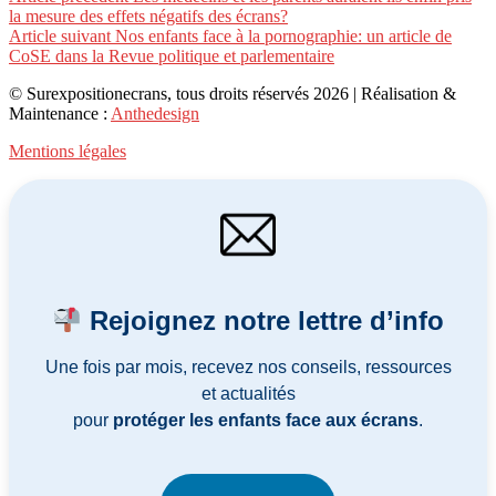
Lire
la mesure des effets négatifs des écrans?
la
Article suivant
Nos enfants face à la pornographie: un article de
suite
CoSE dans la Revue politique et parlementaire
© Surexpositionecrans, tous droits réservés 2026 | Réalisation &
Maintenance :
Anthedesign
Mentions légales
Rejoignez notre lettre d’info
Une fois par mois, recevez nos conseils, ressources
et actualités
pour
protéger les enfants face aux écrans
.