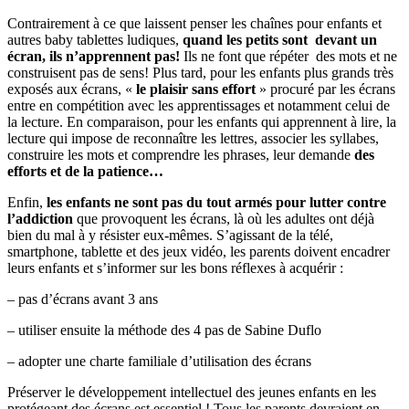
Contrairement à ce que laissent penser les chaînes pour enfants et
autres baby tablettes ludiques,
quand les petits sont devant un
écran, ils n’apprennent pas!
Ils ne font que répéter des mots et ne
construisent pas de sens! Plus tard, pour les enfants plus grands très
exposés aux écrans, «
le plaisir sans effort
» procuré par les écrans
entre en compétition avec les apprentissages et notamment celui de
la lecture. En comparaison, pour les enfants qui apprennent à lire, la
lecture qui impose de reconnaître les lettres, associer les syllabes,
construire les mots et comprendre les phrases, leur demande
des
efforts et de la patience…
Enfin,
les enfants ne sont pas du tout armés pour lutter contre
l’addiction
que provoquent les écrans, là où les adultes ont déjà
bien du mal à y résister eux-mêmes. S’agissant de la télé,
smartphone, tablette et des jeux vidéo, les parents doivent encadrer
leurs enfants et s’informer sur les bons réflexes à acquérir :
– pas d’écrans avant 3 ans
– utiliser ensuite la méthode des 4 pas de Sabine Duflo
– adopter une charte familiale d’utilisation des écrans
Préserver le développement intellectuel des jeunes enfants en les
protégeant des écrans est essentiel ! Tous les parents devraient en