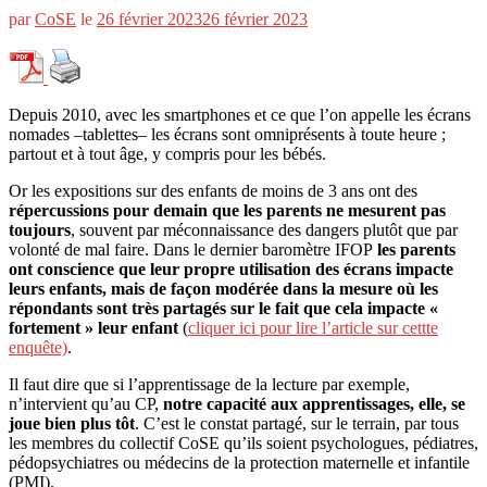
par
CoSE
le
26 février 2023
26 février 2023
Depuis 2010, avec les smartphones et ce que l’on appelle les écrans
nomades –tablettes– les écrans sont omniprésents à toute heure ;
partout et à tout âge, y compris pour les bébés.
Or les expositions sur des enfants de moins de 3 ans ont des
répercussions pour demain que les parents ne mesurent pas
toujours
, souvent par méconnaissance des dangers plutôt que par
volonté de mal faire. Dans le dernier baromètre IFOP
les parents
ont conscience que leur propre utilisation des écrans impacte
leurs enfants, mais de façon modérée dans la mesure où les
répondants sont très partagés sur le fait que cela impacte «
fortement » leur enfant
(
cliquer ici pour lire l’article sur cettte
enquête)
.
Il faut dire que si l’apprentissage de la lecture par exemple,
n’intervient qu’au CP,
notre capacité aux apprentissages, elle, se
joue bien plus tôt
. C’est le constat partagé, sur le terrain, par tous
les membres du collectif CoSE qu’ils soient psychologues, pédiatres,
pédopsychiatres ou médecins de la protection maternelle et infantile
(PMI).