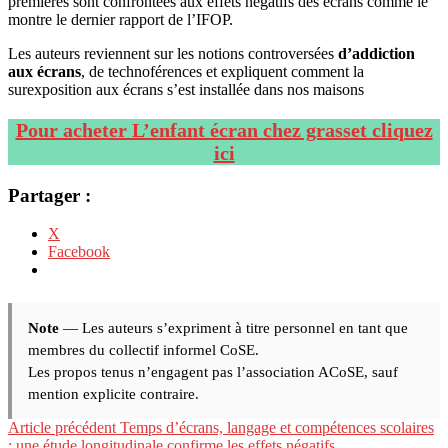
premières sont confrontées aux effets négatifs des écrans comme le
montre le dernier rapport de l’IFOP.
Les auteurs reviennent sur les notions controversées
d’addiction
aux écrans
, de technoférences et expliquent comment la
surexposition aux écrans s’est installée dans nos maisons
Pour acheter L’enfant écran chez grasset cliquez
ici
Partager :
X
Facebook
Note
— Les auteurs s’expriment à titre personnel en tant que
membres du collectif informel CoSE.
Les propos tenus n’engagent pas l’association ACoSE, sauf
mention explicite contraire.
Lire
Article précédent
Temps d’écrans, langage et compétences scolaires
: une étude longitudinale confirme les effets négatifs