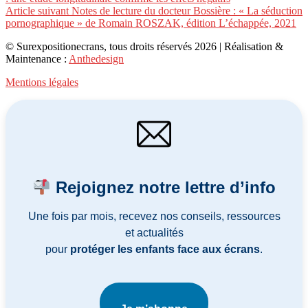
la
Article suivant
Notes de lecture du docteur Bossière : « La séduction
suite
pornographique » de Romain ROSZAK, édition L’échappée, 2021
© Surexpositionecrans, tous droits réservés 2026 | Réalisation &
Maintenance :
Anthedesign
Mentions légales
Rejoignez notre lettre d’info
Une fois par mois, recevez nos conseils, ressources
et actualités
pour
protéger les enfants face aux écrans
.