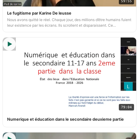
59:55
Le fugitisme par Karine De leusse
Nous avons quitté le réel. Chaque jour, des millions d’être humains fuient
leur existence par les écrans. Ils scrollent et disparaissent. Ce
mouvement d’exil porte un nom : le fugitisme. Pendant quinze ans,
Karine de Leusse a observé cette fracture grandir dans son cabinet de
psychothérapie. Des enfants qui menacent des parents au couteau pour
un téléphone. Des adolescents qui vivent recroquevillés dans un pixel
amniotique. Des adultes anesthésiés et prisonniers d’une camisole
numérique qu’ils ont eux-mêmes désirée.
79:04
Numerique et éducation dans le secondaire deuxieme partie