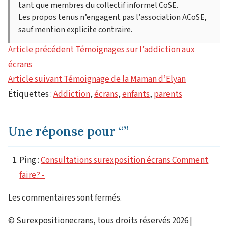
tant que membres du collectif informel CoSE.
Les propos tenus n’engagent pas l’association ACoSE,
sauf mention explicite contraire.
Article précédent
Témoignages sur l’addiction aux
Lire
écrans
la
Article suivant
Témoignage de la Maman d’Elyan
suite
Étiquettes :
Addiction
,
écrans
,
enfants
,
parents
Une réponse pour “”
Ping :
Consultations surexposition écrans Comment
faire? -
Les commentaires sont fermés.
© Surexpositionecrans, tous droits réservés 2026 |