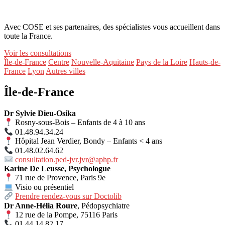
aux écrans
Avec COSE et ses partenaires, des spécialistes vous accueillent dans
toute la France.
Voir les consultations
Île-de-France
Centre
Nouvelle-Aquitaine
Pays de la Loire
Hauts-de-
France
Lyon
Autres villes
Île-de-France
Dr Sylvie Dieu-Osika
Rosny-sous-Bois – Enfants de 4 à 10 ans
01.48.94.34.24
Hôpital Jean Verdier, Bondy – Enfants < 4 ans
01.48.02.64.62
consultation.ped-jvr.jvr@aphp.fr
Karine De Leusse, Psychologue
71 rue de Provence, Paris 9e
Visio ou présentiel
Prendre rendez-vous sur Doctolib
Dr Anne-Hélia Roure
, Pédopsychiatre
12 rue de la Pompe, 75116 Paris
01 44 14 82 17