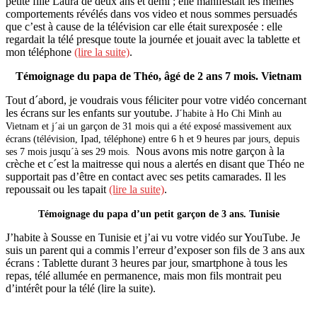
petite fille Laura de deux ans et demi ; elle manifestait les mêmes
comportements révélés dans vos video et nous sommes persuadés
que c’est à cause de la télévision car elle était surexposée : elle
regardait la télé presque toute la journée et jouait avec la tablette et
mon téléphone
(lire la suite)
.
Témoignage du papa de Théo, âgé de 2 ans 7 mois. Vietnam
Tout d´abord, je voudrais vous féliciter pour votre vidéo concernant
les écrans sur les enfants sur youtube.
J´habite à Ho Chi Minh au
Vietnam et j´ai un garçon de 31 mois qui a été exposé massivement aux
écrans (télévision, Ipad, téléphone) entre 6 h et 9 heures par jours, depuis
Nous avons mis notre garçon à la
ses 7 mois jusqu´à ses 29 mois.
crèche et c´est la maitresse qui nous a alertés en disant que Théo ne
supportait pas d’être en contact avec ses petits camarades. Il les
repoussait ou les tapait
(lire la suite)
.
Témoignage du papa d’un petit garçon de 3 ans. Tunisie
J’habite à Sousse en Tunisie et j’ai vu votre vidéo sur YouTube. Je
suis un parent qui a commis l’erreur d’exposer son fils de 3 ans aux
écrans : Tablette durant 3 heures par jour, smartphone à tous les
repas, télé allumée en permanence, mais mon fils montrait peu
d’intérêt pour la télé (lire la suite).