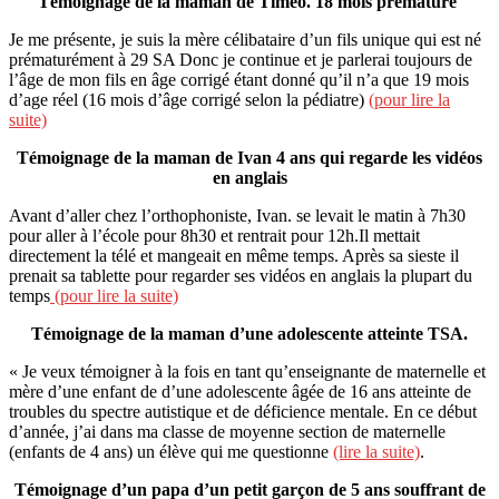
Témoignage de la maman de Timéo. 18 mois prématuré
Je me présente, je suis la mère célibataire d’un fils unique qui est né
prématurément à 29 SA Donc je continue et je parlerai toujours de
l’âge de mon fils en âge corrigé étant donné qu’il n’a que 19 mois
d’age réel (16 mois d’âge corrigé selon la pédiatre)
(pour lire la
suite)
Témoignage de la maman de Ivan 4 ans qui regarde les vidéos
en anglais
Avant d’aller chez l’orthophoniste, Ivan. se levait le matin à 7h30
pour aller à l’école pour 8h30 et rentrait pour 12h.Il mettait
directement la télé et mangeait en même temps. Après sa sieste il
prenait sa tablette pour regarder ses vidéos en anglais la plupart du
temps
(pour lire la suite)
Témoignage de la maman d’une adolescente atteinte TSA.
« Je veux témoigner à la fois en tant qu’enseignante de maternelle et
mère d’une enfant de d’une adolescente âgée de 16 ans atteinte de
troubles du spectre autistique et de déficience mentale. En ce début
d’année, j’ai dans ma classe de moyenne section de maternelle
(enfants de 4 ans) un élève qui me questionne
(lire la suite)
.
Témoignage d’un papa d’un petit garçon de 5 ans souffrant de