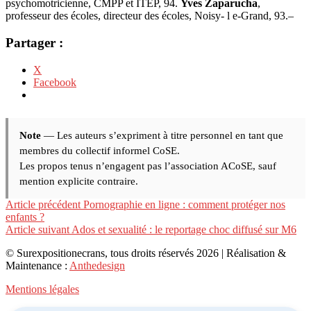
psychomotricienne, CMPP et ITEP, 94.
Yves Zaparucha
,
professeur des écoles, directeur des écoles, Noisy- l e-Grand, 93.–
Partager :
X
Facebook
Note
— Les auteurs s’expriment à titre personnel en tant que
membres du collectif informel CoSE.
Les propos tenus n’engagent pas l’association ACoSE, sauf
mention explicite contraire.
Lire
Article précédent
Pornographie en ligne : comment protéger nos
enfants ?
la
Article suivant
Ados et sexualité : le reportage choc diffusé sur M6
suite
© Surexpositionecrans, tous droits réservés 2026 | Réalisation &
Maintenance :
Anthedesign
Mentions légales