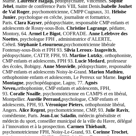
Marne.
Laurence Hajjajl,
pédopsychiatre, Vincennes.
Sophie
Jehel
, maitre de confèrence Paris VIII, Saint Denis.
Isabelle Jouhet
de Val Roger
, psychomotricienne, CMPP Cugnaux, 31.
Héloïse
Junier
, psychologue en crèche, journaliste et formatrice,
Paris.
Clara Kayser
, pédopsychiatre, responsable CMP enfants et
adolescents de Rosny-sous-Bois.
Christine Lagrange
, pédiatre,
Montory, 64.
Armel Le Bigot
, COFRADE.
Anne Lefebvre des
Noettes
, psychologue FPH , administratrice d’ALERTE,
Créteil.
Stéphanie Letourneur,
psychomotricienne libérale
Fontenay-sous-Bois et FPH 93.
Silvia Leroux- Izagovitch
,
pédopsychiatre, CATTP, FPH, 93.
Martine Lutzky
, orthophoniste,
CMP enfants et adolescents, FPH 93.
Lucie Medard
, professeur
des écoles, Bobigny.
Anne Menvielle
, pédopsychiatre, responsable
CMP enfants et adolescents Noisy-le-Grand.
Marion Mathieu
,
orthophoniste enfants et adolescents, Le Perreux sur Marne.
Ingrid
Montagne
, psychopédagogue, Lagny, 77.
Agnès
Neveu,
orthophoniste, CMP enfants et adolescents, FPH,
93.
Coralie Noaille
, psychomotricienne en CAMPS et en libéral,
Montpellier.
Aurélie Perraud,
psychologue, CMP enfants et
adolescents, FPH, 93.
Véronique Pieters
, orthophoniste libéral,
Angers.
Alice Regent
, psychomotricienne, CMP, 93.
Julie Ravix
,
comédienne, Paris.
Jean-Luc Saladin
, médecin généraliste et
médecin du sport, conseiller municipal de la ville du Havre, délégué
à l’innovation et à la prospection.
Carmen Thiebault
,
psychomotricienne FPH, Noisy-Le-Grand, 93.
Corinne Trochet
,