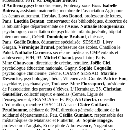
adolescents, FPH, 93.
Delphine Benoist
d’Anthenay,
psychomotricienne, Fontenay-sous-Bois.
Isabelle
Boireau,
assistante maternelle, membre de l’association Agir pour
les écrans autrement, Herblay.
Loys Bonod
, professeur de lettres,
Paris.
Laetitia Bontan
, conservateur des bibliothèques, directrice de
la bibliothèque départementale de l’Aisne.
Nathalie Bouqueniaux
,
psychologue, consultation de psychiatrie infanto-juvénile, hôpital
intercommunal, Créteil.
Dominique Brabant
, cinéaste,
Paris.
Gaëlle Buino,
éducatrice spécialisée, SESSAD, Livry
Gargan.
Véronique Brunel,
professeure des écoles, Chatillon le
Palud.
Nathalie Carneiro,
secrétaire médicale, CMP enfants et
adolescents, FPH, 93.
Michel Chaoul,
psychiatre, Paris.
Mme
Chauveau
, directrice de crèche, retraitée.
Joëlle Clei
,
psychologue éducation nationale, Gagny.
Sophie Coquelin
,
psychologue clinicienne, crèche, CAMSP, SESSAD.
Martine
Desenclos,
psychologue, libéral, Villeneuve-le-Comte.
Patrice Eon
,
psychiatre, psychanalyste, Toulouse. Mme
Fiorcapucci,
présidente
de l’association des parents d’élèves, L’Hermitage, 35.
Christian
Gautellier
, collectif enjeux e-medias (Cemea, Ligue de
l’enseignement, FRANCAS et FCPE).
Ali Gherbi
, conseiller
d’éducation, membre CHSCT-D Alsace.
Claire Guillard-
Prudhomme
, pédiatre de PMI, direction générale adjointe de la
solidarité départementale, Pau.
Cécilia Gumiaux
, responsable des
médiathèques de Malansac et Pluherlin, 56.
Sophie Hagege
,
professeure d’anglais, Ecole pilote Arborescence, Nogent sur