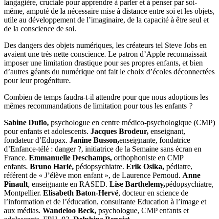
langagière, cruciale pour apprendre à parler et à penser par soi-
même, amputé de la nécessaire mise à distance entre soi et les objets,
utile au développement de l’imaginaire, de la capacité à être seul et
de la conscience de soi.
Des dangers des objets numériques, les créateurs tel Steve Jobs en
avaient une très nette conscience. Le patron d’Apple reconnaissait
imposer une limitation drastique pour ses propres enfants, et bien
d’autres géants du numérique ont fait le choix d’écoles déconnectées
pour leur progéniture.
Combien de temps faudra-t-il attendre pour que nous adoptions les
mêmes recommandations de limitation pour tous les enfants ?
Sabine Duflo,
psychologue en centre médico-psychologique (CMP)
pour enfants et adolescents.
Jacques Brodeur,
enseignant,
fondateur d’Edupax.
Janine Busson,
enseignante, fondatrice
d’Enfance-télé : danger ?, initiatrice de la Semaine sans écran en
France.
Emmanuelle Deschamps,
orthophoniste en CMP
enfants.
Bruno Harlé,
pédopsychiatre.
Erik Osika,
pédiatre,
référent de « J’élève mon enfant », de Laurence Pernoud.
Anne
Pinault
, enseignante en RASED.
Lise Barthelemy,
pédopsychiatre,
Montpellier.
Elisabeth Baton-Hervé
, docteur en science de
l’information et de l’éducation, consultante Education à l’image et
aux médias.
Wandeloo Beck,
psychologue, CMP enfants et