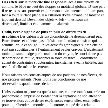
Des effets sur la motricité fine et globale
Face à une tablette en
continu, le bébé ne peut développer sa motricité globale. D’une part,
il reste assis sans pouvoir explorer son environnement ; d’autre part,
face à toute surface plane, il a l’illusion d’être devant une tablette en
tapotant dessus ! Devant des objets « réels », il est souvent
désemparé, limité et étonnamment maladroit.
Enfin, l’école signale de plus en plus de difficultés de
graphisme
Les cabinets de psychomotricité ne désemplissent pas.
Entre feutres et ­tablette, pas d’hésitation : l’enfant choisit ce qui
scintille, brille et bouge ! Or, les activités graphiques sur tablette ne
sont pas substituables à l’entraînement papier-crayon. L’ajustement
tonico-postural exigé par le maintien du crayon, le souci de ne pas
déborder de la feuille, d’adapter la force du tracé… constituent
autant de contraintes structurantes, inexistantes avec la tablette, qui
rectifie d’elle-même les erreurs.
Nous faisons ces constats auprès de nos patients, de nos élèves, de
nos propres enfants. Nous tirons ces conclusions de nos
observations quotidiennes de terrain.
L’observation majeure est que la tablette, comme tout écran, crée un
phénomène d’emprise de l’enfant par la captation de son attention. Il
se trouve alors coupé de ses expériences sensorielles, essentielles
pour appréhender le monde qui l’entoure, coupé de la relation