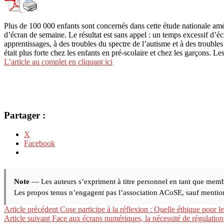
Plus de 100 000 enfants sont concernés dans cette étude nationale am
d’écran de semaine. Le résultat est sans appel : un temps excessif d’é
apprentissages, à des troubles du spectre de l’autisme et à des troubles
était plus forte chez les enfants en pré-scolaire et chez les garçons. Le
L’article au complet en cliquant ici
Partager :
X
Facebook
Note
— Les auteurs s’expriment à titre personnel en tant que memb
Les propos tenus n’engagent pas l’association ACoSE, sauf mention 
Lire
Article précédent
Cose participe à la réflexion : Quelle éthique pour 
Article suivant
Face aux écrans numériques, la nécessité de régulation