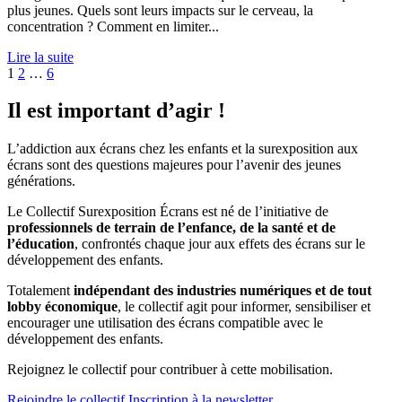
plus jeunes. Quels sont leurs impacts sur le cerveau, la
concentration ? Comment en limiter...
Lire la suite
Pagination
Page
Page
Page
1
2
…
6
des
Il est important d’agir !
publications
L’addiction aux écrans chez les enfants et la surexposition aux
écrans sont des questions majeures pour l’avenir des jeunes
générations.
Le Collectif Surexposition Écrans est né de l’initiative de
professionnels de terrain de l’enfance, de la santé et de
l’éducation
, confrontés chaque jour aux effets des écrans sur le
développement des enfants.
Totalement
indépendant des industries numériques et de tout
lobby économique
, le collectif agit pour informer, sensibiliser et
encourager une utilisation des écrans compatible avec le
développement des enfants.
Rejoignez le collectif pour contribuer à cette mobilisation.
Rejoindre le collectif
Inscription à la newsletter