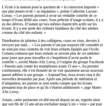
L’école à la maison pose la question de « la connexion imposée »
aux plus jeunes et de « sa régulation », pointe Catherine Lacour-
Gonay. « Les parents peinent à avoir un véritable contrôle de ce
temps d’écran dédié aux cours. Sous prétexte d’usage scolaire, il y a
eu des dérives. D’autant qu’eux-mêmes étaient très actifs sur les
écrans. Il y a une perte des rythmes familiaux du côté des adultes
comme du côté des enfants. »
Distribution de tablettes à des collégiens, cours en visio, devoirs à
envoyer par mail… « Les parents n’ont pas toujours été consultés et
ne sont pas tous contents de voir leurs enfants équipés par l’école.
Certains estiment que leurs enfants se servent plus de ces tablettes
pour jouer que pour travailler et s’inquiètent d’avoir perdu le
contrôle », avertit Marie-Alix Leroy, à l’origine du groupe Facebook
« Parents unis contre les smartphones avant 15 ans ». Au premier
confinement, elle s’est étonnée de ne voir quasiment aucun nouveau
parent adhérer à son groupe. « Aujourd’hui, nous avons cinq à dix
nouvelles demandes par jour. Après une période de sidération et
d’adaptation, les parents se sont rendu compte que les écrans
prenaient trop de place et qu’ils s’étaient additionnés », juge Marie-
Alix Leroy.
Ariane, cadre parisienne en télé-travail depuis un an, regrette ainsi
que son fils de 13 ans ait pu enchaîner jusqu’à six « visio » par jour