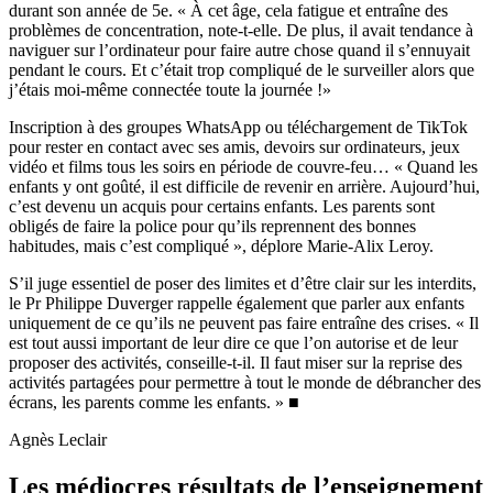
durant son année de 5e. « À cet âge, cela fatigue et entraîne des
problèmes de concentration, note-t-elle. De plus, il avait tendance à
naviguer sur l’ordinateur pour faire autre chose quand il s’ennuyait
pendant le cours. Et c’était trop compliqué de le surveiller alors que
j’étais moi-même connectée toute la journée !»
Inscription à des groupes WhatsApp ou téléchargement de TikTok
pour rester en contact avec ses amis, devoirs sur ordinateurs, jeux
vidéo et films tous les soirs en période de couvre-feu… « Quand les
enfants y ont goûté, il est difficile de revenir en arrière. Aujourd’hui,
c’est devenu un acquis pour certains enfants. Les parents sont
obligés de faire la police pour qu’ils reprennent des bonnes
habitudes, mais c’est compliqué », déplore Marie-Alix Leroy.
S’il juge essentiel de poser des limites et d’être clair sur les interdits,
le Pr Philippe Duverger rappelle également que parler aux enfants
uniquement de ce qu’ils ne peuvent pas faire entraîne des crises. « Il
est tout aussi important de leur dire ce que l’on autorise et de leur
proposer des activités, conseille-t-il. Il faut miser sur la reprise des
activités partagées pour permettre à tout le monde de débrancher des
écrans, les parents comme les enfants. » ■
Agnès Leclair
Les médiocres résultats de l’enseignement