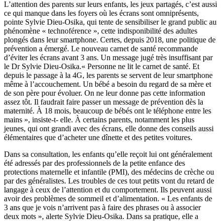
L’attention des parents sur leurs enfants, les jeux partagés, c’est aussi
ce qui manque dans les foyers où les écrans sont omniprésents,
pointe Sylvie Dieu-Osika, qui tente de sensibiliser le grand public au
phénomène « technoférence », cette indisponibilité des adultes
plongés dans leur smartphone. Certes, depuis 2018, une politique de
prévention a émergé. Le nouveau carnet de santé recommande
d’éviter les écrans avant 3 ans. Un message jugé très insuffisant par
le Dr Sylvie Dieu-Osika.« Personne ne lit le carnet de santé. Et
depuis le passage à la 4G, les parents se servent de leur smartphone
même à l’accouchement. Un bébé a besoin du regard de sa mère et
de son père pour évoluer. On ne leur donne pas cette information
assez tôt. Il faudrait faire passer un message de prévention dès la
maternité. À 18 mois, beaucoup de bébés ont le téléphone entre les
mains », insiste-t- elle. À certains parents, notamment les plus
jeunes, qui ont grandi avec des écrans, elle donne des conseils aussi
élémentaires que d’acheter une dînette et des petites voitures.
Dans sa consultation, les enfants qu’elle reçoit lui ont généralement
été adressés par des professionnels de la petite enfance des
protections maternelle et infantile (PMI), des médecins de crèche ou
par des généralistes. Les troubles de ces tout petits vont du retard de
langage à ceux de l’attention et du comportement. Ils peuvent aussi
avoir des problèmes de sommeil et d’alimentation. « Les enfants de
3 ans que je vois n’arrivent pas à faire des phrases ou à associer
deux mots », alerte Sylvie Dieu-Osika. Dans sa pratique, elle a