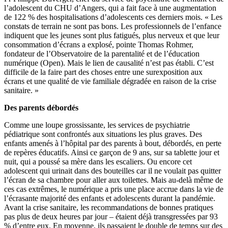
l’adolescent du CHU d’Angers, qui a fait face à une augmentation
de 122 % des hospitalisations d’adolescents ces derniers mois. « Les
constats de terrain ne sont pas bons. Les professionnels de l’enfance
indiquent que les jeunes sont plus fatigués, plus nerveux et que leur
consommation d’écrans a explosé, pointe Thomas Rohmer,
fondateur de l’Observatoire de la parentalité et de l’éducation
numérique (Open). Mais le lien de causalité n’est pas établi. C’est
difficile de la faire part des choses entre une surexposition aux
écrans et une qualité de vie familiale dégradée en raison de la crise
sanitaire. »
Des parents débordés
Comme une loupe grossissante, les services de psychiatrie
pédiatrique sont confrontés aux situations les plus graves. Des
enfants amenés à l’hôpital par des parents à bout, débordés, en perte
de repères éducatifs. Ainsi ce garçon de 9 ans, sur sa tablette jour et
nuit, qui a poussé sa mère dans les escaliers. Ou encore cet
adolescent qui urinait dans des bouteilles car il ne voulait pas quitter
l’écran de sa chambre pour aller aux toilettes. Mais au-delà même de
ces cas extrêmes, le numérique a pris une place accrue dans la vie de
l’écrasante majorité des enfants et adolescents durant la pandémie.
Avant la crise sanitaire, les recommandations de bonnes pratiques
pas plus de deux heures par jour – étaient déjà transgressées par 93
% d’entre eux. En moyenne, ils passaient le double de temps sur des