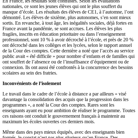
En France, les résultats sont contrastés. Selon les évaluations
nationales, ce sont les jeunes élèves qui ont le plus souffert du
manque d’école. Les résultats des élèves de CE1, à l’automne, l’ont
démontré. Les élèves de sixième, plus autonomes, s’en sont mieux
sortis. En revanche, à tout âge, les inégalités sociales, déjà fortes en
France avant la pandémie, se sont accrues. Les élèves les plus
fragiles, inscrits en éducation prioritaire ou dans l’enseignement
professionnel, sont 10 % à avoir décroché à l’école, et près de 20 %
ont décroché dans les collèges et les lycées, selon le rapport annuel
de la Cour des comptes. Cette dernière a noté que l’accès au service
public avait « été difficile » pour nombre d’enfants et de familles qui
ont souffert de l’absence ou de l’insuffisance d’équipement ou de
connexion. Ils ont aussi été confrontés à la concurrence des besoins
scolaires au sein des fratries.
Inconvénients de l’isolement
Le travail dans le cadre de l’école à distance a par ailleurs « visé
davantage la consolidation des acquis que la progression dans les
programmes », a noté la Cour des comptes. Rares sont les
enseignants ayant eu pour ambition de réaliser le programme. Toutes
ces raisons ont conduit le gouvernement français à maintenir au
maximum les écoles ouvertes ces derniers mois.
Même dans des pays mieux équipés, avec des enseignants bien
formés, le constat n’est pas plus glorieux qu’en France. Des