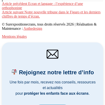
Lire
Article précédent
Ecran et langage : l’expérience d’une
orthophoniste
la
Article suivant
Notre nouvelle tribune dans le Figaro et les derniers
suite
chiffres de temps d’écran.
© Surexpositionecrans, tous droits réservés 2026 | Réalisation &
Maintenance :
Anthedesign
Mentions légales
Rejoignez notre lettre d’info
Une fois par mois, recevez nos conseils, ressources
et actualités
pour
protéger les enfants face aux écrans
.