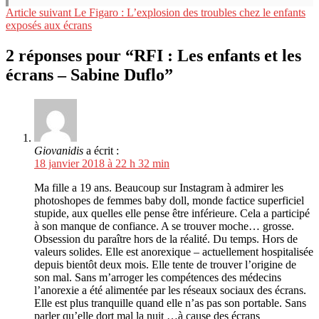
Lire
Article suivant
Le Figaro : L’explosion des troubles chez le enfants
exposés aux écrans
la
suite
2 réponses pour “RFI : Les enfants et les
écrans – Sabine Duflo”
Giovanidis
a écrit :
18 janvier 2018 à 22 h 32 min
Ma fille a 19 ans. Beaucoup sur Instagram à admirer les
photoshopes de femmes baby doll, monde factice superficiel
stupide, aux quelles elle pense être inférieure. Cela a participé
à son manque de confiance. A se trouver moche… grosse.
Obsession du paraître hors de la réalité. Du temps. Hors de
valeurs solides. Elle est anorexique – actuellement hospitalisée
depuis bientôt deux mois. Elle tente de trouver l’origine de
son mal. Sans m’arroger les compétences des médecins
l’anorexie a été alimentée par les réseaux sociaux des écrans.
Elle est plus tranquille quand elle n’as pas son portable. Sans
parler qu’elle dort mal la nuit …à cause des écrans