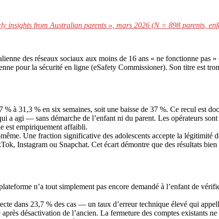
y insights from Australian parents », mars 2026 (N = 898 parents, enfa
stralienne des réseaux sociaux aux moins de 16 ans « ne fonctionne pas » 
nne pour la sécurité en ligne (eSafety Commissioner). Son titre est tromp
9,7 % à 31,3 % en six semaines, soit une baisse de 37 %. Ce recul est d
qui a agi — sans démarche de l’enfant ni du parent. Les opérateurs sont
le est empiriquement affaibli.
i-même. Une fraction significative des adolescents accepte la légitimité 
kTok, Instagram ou Snapchat. Cet écart démontre que des résultats bien 
 plateforme n’a tout simplement pas encore demandé à l’enfant de vérifi
rrecte dans 23,7 % des cas — un taux d’erreur technique élevé qui appell
près désactivation de l’ancien. La fermeture des comptes existants ne su