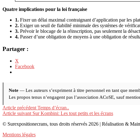
Quatre implications pour la loi française
1.
Fixer un délai maximal contraignant d’application par les pla
2.
Exiger un seuil de fiabilité minimale des systèmes de vérific
3.
Prévoir le blocage de la réinscription, pas seulement la désac
4.
Passer d’une obligation de moyens à une obligation de résult
Partager :
X
Facebook
Note
— Les auteurs s’expriment à titre personnel en tant que memb
Les propos tenus n’engagent pas l’association ACoSE, sauf mention 
Lire
Article précédent
Temps d’écran..
Article suivant
Sur Kombini: Les tout petits et les écrans
la
© Surexpositionecrans, tous droits réservés 2026 | Réalisation & Mai
suite
Mentions légales