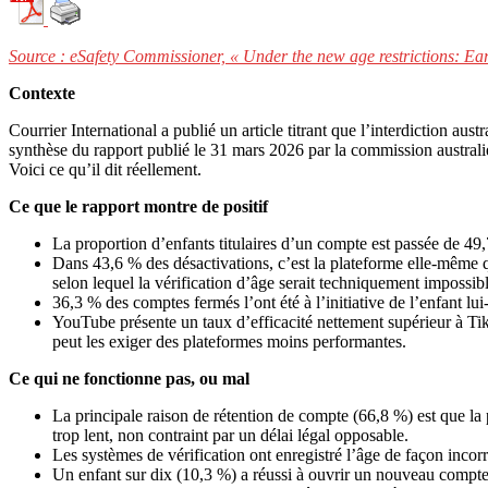
Source : eSafety Commissioner, « Under the new age restrictions: Earl
Contexte
Courrier International a publié un article titrant que l’interdiction au
synthèse du rapport publié le 31 mars 2026 par la commission australie
Voici ce qu’il dit réellement.
Ce que le rapport montre de positif
La proportion d’enfants titulaires d’un compte est passée de 4
Dans 43,6 % des désactivations, c’est la plateforme elle-même 
selon lequel la vérification d’âge serait techniquement impossib
36,3 % des comptes fermés l’ont été à l’initiative de l’enfant lu
YouTube présente un taux d’efficacité nettement supérieur à Ti
peut les exiger des plateformes moins performantes.
Ce qui ne fonctionne pas, ou mal
La principale raison de rétention de compte (66,8 %) est que la
trop lent, non contraint par un délai légal opposable.
Les systèmes de vérification ont enregistré l’âge de façon inco
Un enfant sur dix (10,3 %) a réussi à ouvrir un nouveau compte a