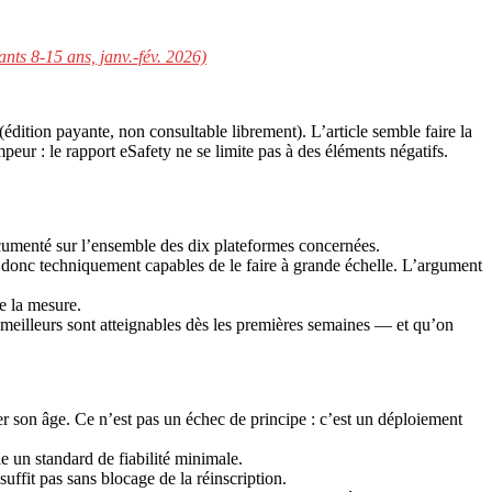
nts 8-15 ans, janv.-fév. 2026)
(édition payante, non consultable librement). L’article semble faire la
eur : le rapport eSafety ne se limite pas à des éléments négatifs.
ocumenté sur l’ensemble des dix plateformes concernées.
 donc techniquement capables de le faire à grande échelle. L’argument
de la mesure.
meilleurs sont atteignables dès les premières semaines — et qu’on
er son âge. Ce n’est pas un échec de principe : c’est un déploiement
e un standard de fiabilité minimale.
ffit pas sans blocage de la réinscription.