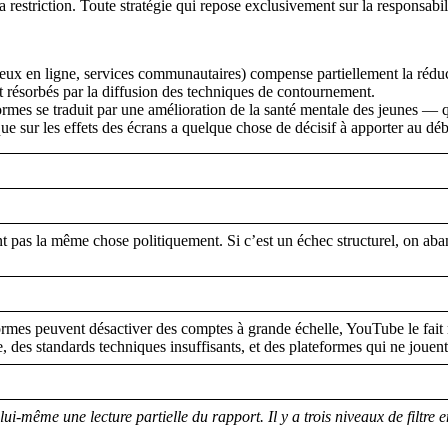
 restriction. Toute stratégie qui repose exclusivement sur la responsabi
jeux en ligne, services communautaires) compense partiellement la rédu
nt résorbés par la diffusion des techniques de contournement.
ormes se traduit par une amélioration de la santé mentale des jeunes — q
que sur les effets des écrans a quelque chose de décisif à apporter au déb
t pas la même chose politiquement. Si c’est un échec structurel, on aba
formes peuvent désactiver des comptes à grande échelle, YouTube le fait
, des standards techniques insuffisants, et des plateformes qui ne jouent 
t lui-même une lecture partielle du rapport. Il y a trois niveaux de filtr