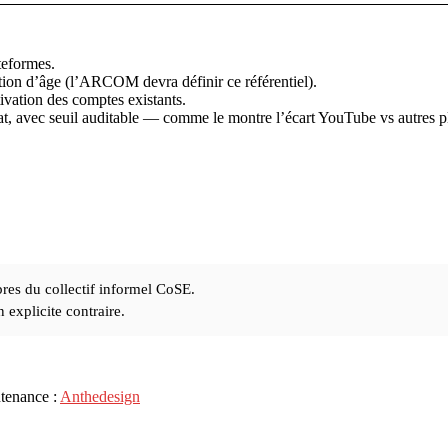
teformes.
ation d’âge (l’ARCOM devra définir ce référentiel).
tivation des comptes existants.
at, avec seuil auditable — comme le montre l’écart YouTube vs autres p
res du collectif informel CoSE.
explicite contraire.
ntenance :
Anthedesign