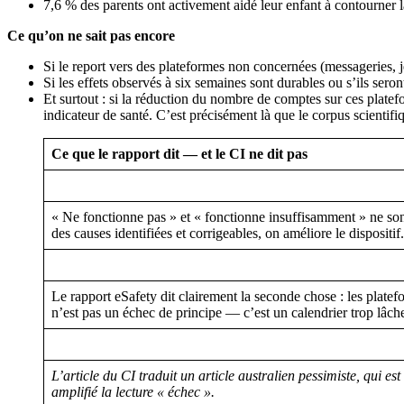
7,6 % des parents ont activement aidé leur enfant à contourner la
Ce qu’on ne sait pas encore
Si le report vers des plateformes non concernées (messageries, 
Si les effets observés à six semaines sont durables ou s’ils sero
Et surtout : si la réduction du nombre de comptes sur ces platef
indicateur de santé. C’est précisément là que le corpus scientifi
Ce que le rapport dit — et le CI ne dit pas
« Ne fonctionne pas » et « fonctionne insuffisamment » ne son
des causes identifiées et corrigeables, on améliore le dispositif.
Le rapport eSafety dit clairement la seconde chose : les plate
n’est pas un échec de principe — c’est un calendrier trop lâche
L’article du CI traduit un article australien pessimiste, qui es
amplifié la lecture « échec ».