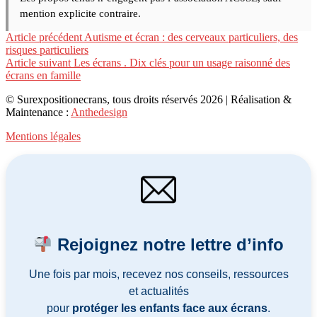
mention explicite contraire.
Lire
Article précédent
Autisme et écran : des cerveaux particuliers, des
risques particuliers
la
Article suivant
Les écrans . Dix clés pour un usage raisonné des
suite
écrans en famille
© Surexpositionecrans, tous droits réservés 2026 | Réalisation &
Maintenance :
Anthedesign
Mentions légales
Rejoignez notre lettre d’info
Une fois par mois, recevez nos conseils, ressources
et actualités
pour
protéger les enfants face aux écrans
.