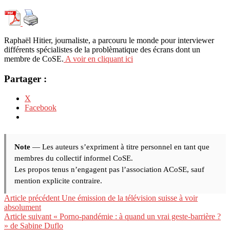
Raphaël Hitier, journaliste, a parcouru le monde pour interviewer
différents spécialistes de la problèmatique des écrans dont un
membre de CoSE.
A voir en cliquant ici
Partager :
X
Facebook
Note
— Les auteurs s’expriment à titre personnel en tant que
membres du collectif informel CoSE.
Les propos tenus n’engagent pas l’association ACoSE, sauf
mention explicite contraire.
Lire
Article précédent
Une émission de la télévision suisse à voir
absolument
la
Article suivant
« Porno-pandémie : à quand un vrai geste-barrière ?
suite
» de Sabine Duflo